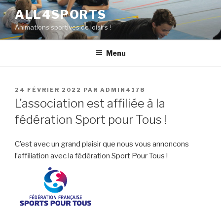
Aller
ALL4SPORTS
au
Animations sportives de loisirs !
contenu
principal
Menu
PUBLIÉ
24 FÉVRIER 2022
PAR
ADMIN4178
LE
L’association est affiliée à la
fédération Sport pour Tous !
C’est avec un grand plaisir que nous vous annoncons
l’affiliation avec la fédération Sport Pour Tous !