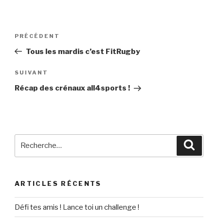
Navigation
PRÉCÉDENT
Article
de
précédent
Tous les mardis c’est FitRugby
l’article
SUIVANT
Article
suivant
Récap des crénaux all4sports !
Recherche
Reche
pour
:
ARTICLES RÉCENTS
Défi tes amis ! Lance toi un challenge !