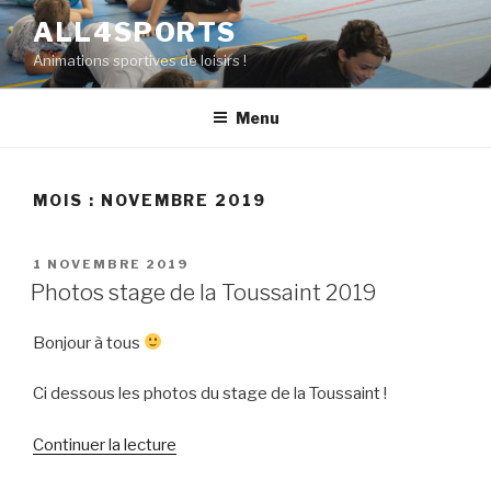
Aller
ALL4SPORTS
au
Animations sportives de loisirs !
contenu
principal
Menu
MOIS : NOVEMBRE 2019
PUBLIÉ
1 NOVEMBRE 2019
LE
Photos stage de la Toussaint 2019
Bonjour à tous
Ci dessous les photos du stage de la Toussaint !
Continuer la lecture
de
« Photos