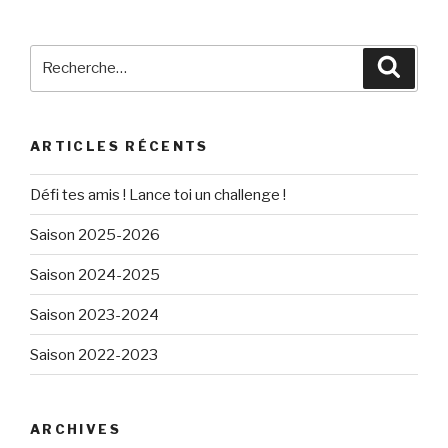
stage
de
la
Recherche
Reche
Toussaint
pour
2019 »
:
ARTICLES RÉCENTS
Défi tes amis ! Lance toi un challenge !
Saison 2025-2026
Saison 2024-2025
Saison 2023-2024
Saison 2022-2023
ARCHIVES